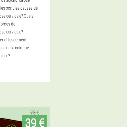
lles sont les causes de
se cervicale? Quels
tômes de
se cervicale?
er efficacement
ose de la colonne
icile?
78 €
39 €