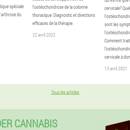
tique spéciale
l'ostéochondrose de la colonne
cervicale? Que
'arthrose du
thoracique. Diagnostic et directions
l'ostéochondro
efficaces de la thérapie.
sont les symp
l'ostéochondro
22 avril 2022
Comment trait
l'ostéochondr
cervicale à dom
13 avril 2021
Tous les articles
ER CANNABIS