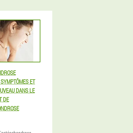
NDROSE
: SYMPTÔMES ET
OUVEAU DANS LE
T DE
ONDROSE
 l'ostéochondrose