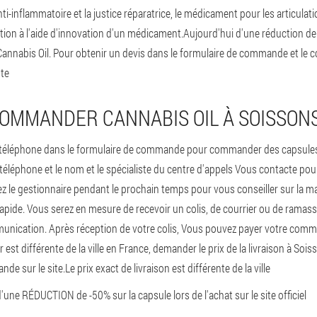
nti-inflammatoire et la justice réparatrice, le médicament pour les articulati
ation à l'aide d'innovation d'un médicament.Aujourd'hui d'une réduction de
 Cannabis Oil. Pour obtenir un devis dans le formulaire de commande et le 
nte
MMANDER CANNABIS OIL À SOISSONS
e téléphone dans le formulaire de commande pour commander des capsules
 téléphone et le nom et le spécialiste du centre d'appels Vous contacte pour
le gestionnaire pendant le prochain temps pour vous conseiller sur la m
 rapide. Vous serez en mesure de recevoir un colis, de courrier ou de rama
nication. Après réception de votre colis, Vous pouvez payer votre comma
er est différente de la ville en France, demander le prix de la livraison à Sois
e sur le site.Le prix exact de livraison est différente de la ville
une RÉDUCTION de -50% sur la capsule lors de l'achat sur le site officiel