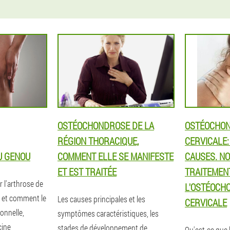
OSTÉOCHONDROSE DE LA
OSTÉOCHO
RÉGION THORACIQUE,
CERVICALE
U GENOU
COMMENT ELLE SE MANIFESTE
CAUSES. N
ET EST TRAITÉE
TRAITEMEN
r l'arthrose de
L'OSTÉOCH
u et comment le
Les causes principales et les
CERVICALE
ionnelle,
symptômes caractéristiques, les
cine
stades de développement de
Qu'est-ce que